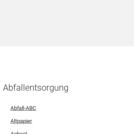
I
i
V
Abfallentsorgung
Abfall-ABC
Altpapier
Asbest