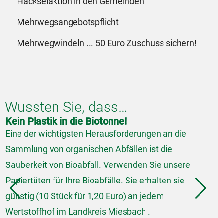
Häckselaktion in den Gemeinden
Mehrwegsangebotspflicht
Mehrwegwindeln ... 50 Euro Zuschuss sichern!
Wussten Sie, dass…
Kein Plastik in die Biotonne!
I
Eine der wichtigsten Herausforderungen an die
I
Sammlung von organischen Abfällen ist die
C
Sauberkeit von Bioabfall. Verwenden Sie unsere
A
Papiertüten für Ihre Bioabfälle. Sie erhalten sie
R
günstig (10 Stück für 1,20 Euro) an jedem
r
Wertstoffhof im Landkreis Miesbach .
d