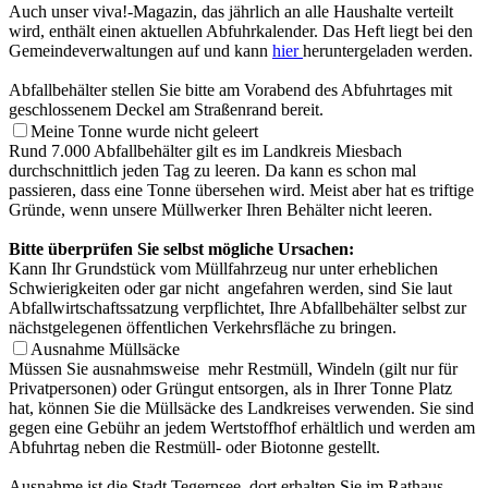
Auch unser viva!-Magazin, das jährlich an alle Haushalte verteilt
wird, enthält einen aktuellen Abfuhrkalender. Das Heft liegt bei den
Gemeindeverwaltungen auf und kann
hier
heruntergeladen werden.
Abfallbehälter stellen Sie bitte am Vorabend des Abfuhrtages mit
geschlossenem Deckel am Straßenrand bereit.
Meine Tonne wurde nicht geleert
Rund 7.000 Abfallbehälter gilt es im Landkreis Miesbach
durchschnittlich jeden Tag zu leeren. Da kann es schon mal
passieren, dass eine Tonne übersehen wird. Meist aber hat es triftige
Gründe, wenn unsere Müllwerker Ihren Behälter nicht leeren.
Bitte überprüfen Sie selbst mögliche Ursachen:
Kann Ihr Grundstück vom Müllfahrzeug nur unter erheblichen
Schwierigkeiten oder gar nicht angefahren werden, sind Sie laut
Abfallwirtschaftssatzung verpflichtet, Ihre Abfallbehälter selbst zur
nächstgelegenen öffentlichen Verkehrsfläche zu bringen.
Ausnahme Müllsäcke
Müssen Sie ausnahmsweise mehr Restmüll, Windeln (gilt nur für
Privatpersonen) oder Grüngut entsorgen, als in Ihrer Tonne Platz
hat, können Sie die Müllsäcke des Landkreises verwenden. Sie sind
gegen eine Gebühr an jedem Wertstoffhof erhältlich und werden am
Abfuhrtag neben die Restmüll- oder Biotonne gestellt.
Ausnahme ist die Stadt Tegernsee, dort erhalten Sie im Rathaus