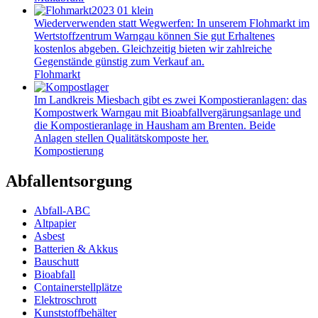
Wiederverwenden statt Wegwerfen: In unserem Flohmarkt im
Wertstoffzentrum Warngau können Sie gut Erhaltenes
kostenlos abgeben. Gleichzeitig bieten wir zahlreiche
Gegenstände günstig zum Verkauf an.
Flohmarkt
Im Landkreis Miesbach gibt es zwei Kompostieranlagen: das
Kompostwerk Warngau mit Bioabfallvergärungsanlage und
die Kompostieranlage in Hausham am Brenten. Beide
Anlagen stellen Qualitätskomposte her.
Kompostierung
Abfallentsorgung
Abfall-ABC
Altpapier
Asbest
Batterien & Akkus
Bauschutt
Bioabfall
Containerstellplätze
Elektroschrott
Kunststoffbehälter