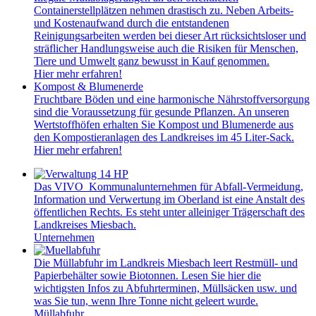
Containerstellplätzen nehmen drastisch zu. Neben Arbeits-
und Kostenaufwand durch die entstandenen
Reinigungsarbeiten werden bei dieser Art rücksichtsloser und
sträflicher Handlungsweise auch die Risiken für Menschen,
Tiere und Umwelt ganz bewusst in Kauf genommen.
Hier mehr erfahren!
Kompost & Blumenerde
Fruchtbare Böden und eine harmonische Nährstoffversorgung
sind die Voraussetzung für gesunde Pflanzen. An unseren
Wertstoffhöfen erhalten Sie Kompost und Blumenerde aus
den Kompostieranlagen des Landkreises im 45 Liter-Sack.
Hier mehr erfahren!
Das VIVO Kommunalunternehmen für Abfall-Vermeidung,
Information und Verwertung im Oberland ist eine Anstalt des
öffentlichen Rechts. Es steht unter alleiniger Trägerschaft des
Landkreises Miesbach.
Unternehmen
Die Müllabfuhr im Landkreis Miesbach leert Restmüll- und
Papierbehälter sowie Biotonnen. Lesen Sie hier die
wichtigsten Infos zu Abfuhrterminen, Müllsäcken usw. und
was Sie tun, wenn Ihre Tonne nicht geleert wurde.
Müllabfuhr