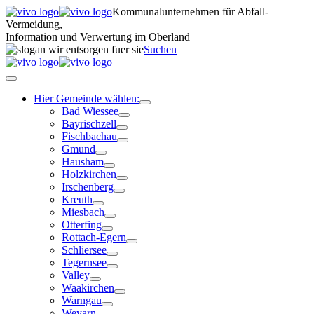
Kommunalunternehmen für Abfall-
Vermeidung,
Information und Verwertung im Oberland
Suchen
Hier Gemeinde wählen:
Bad Wiessee
Bayrischzell
Fischbachau
Gmund
Hausham
Holzkirchen
Irschenberg
Kreuth
Miesbach
Otterfing
Rottach-Egern
Schliersee
Tegernsee
Valley
Waakirchen
Warngau
Weyarn