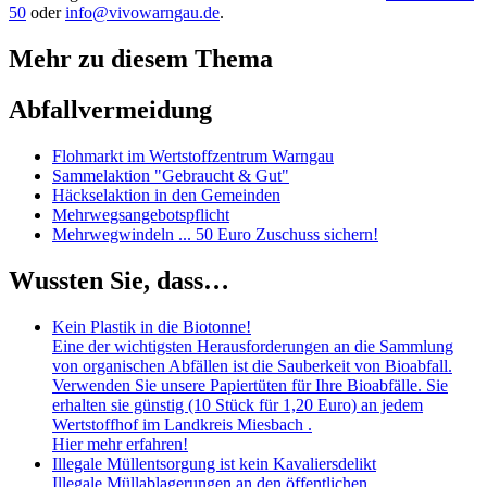
50
oder
info@vivowarngau.de
.
Mehr zu diesem Thema
Abfallvermeidung
Flohmarkt im Wertstoffzentrum Warngau
Sammelaktion "Gebraucht & Gut"
Häckselaktion in den Gemeinden
Mehrwegsangebotspflicht
Mehrwegwindeln ... 50 Euro Zuschuss sichern!
Wussten Sie, dass…
Kein Plastik in die Biotonne!
Eine der wichtigsten Herausforderungen an die Sammlung
von organischen Abfällen ist die Sauberkeit von Bioabfall.
Verwenden Sie unsere Papiertüten für Ihre Bioabfälle. Sie
erhalten sie günstig (10 Stück für 1,20 Euro) an jedem
Wertstoffhof im Landkreis Miesbach .
Hier mehr erfahren!
Illegale Müllentsorgung ist kein Kavaliersdelikt
Illegale Müllablagerungen an den öffentlichen