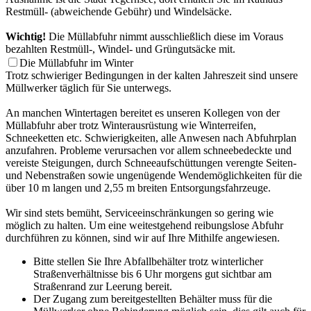
Restmüll- (abweichende Gebühr) und Windelsäcke.
Wichtig!
Die Müllabfuhr nimmt ausschließlich diese im Voraus
bezahlten Restmüll-, Windel- und Grüngutsäcke mit.
Die Müllabfuhr im Winter
Trotz schwieriger Bedingungen in der kalten Jahreszeit sind unsere
Müllwerker täglich für Sie unterwegs.
An manchen Wintertagen bereitet es unseren Kollegen von der
Müllabfuhr aber trotz Winterausrüstung wie Winterreifen,
Schneeketten etc. Schwierigkeiten, alle Anwesen nach Abfuhrplan
anzufahren. Probleme verursachen vor allem schneebedeckte und
vereiste Steigungen, durch Schneeaufschüttungen verengte Seiten-
und Nebenstraßen sowie ungenügende Wendemöglichkeiten für die
über 10 m langen und 2,55 m breiten Entsorgungsfahrzeuge.
Wir sind stets bemüht, Serviceeinschränkungen so gering wie
möglich zu halten. Um eine weitestgehend reibungslose Abfuhr
durchführen zu können, sind wir auf Ihre Mithilfe angewiesen.
Bitte stellen Sie Ihre Abfallbehälter trotz winterlicher
Straßenverhältnisse bis 6 Uhr morgens gut sichtbar am
Straßenrand zur Leerung bereit.
Der Zugang zum bereitgestellten Behälter muss für die