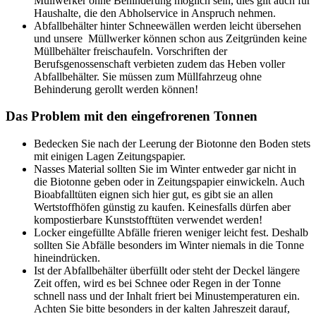
Müllwerker ohne Behinderung möglich sein, dies gilt auch für
Haushalte, die den Abholservice in Anspruch nehmen.
Abfallbehälter hinter Schneewällen werden leicht übersehen
und unsere Müllwerker können schon aus Zeitgründen keine
Müllbehälter freischaufeln. Vorschriften der
Berufsgenossenschaft verbieten zudem das Heben voller
Abfallbehälter. Sie müssen zum Müllfahrzeug ohne
Behinderung gerollt werden können!
Das Problem mit den eingefrorenen Tonnen
Bedecken Sie nach der Leerung der Biotonne den Boden stets
mit einigen Lagen Zeitungspapier.
Nasses Material sollten Sie im Winter entweder gar nicht in
die Biotonne geben oder in Zeitungspapier einwickeln. Auch
Bioabfalltüten eignen sich hier gut, es gibt sie an allen
Wertstoffhöfen günstig zu kaufen. Keinesfalls dürfen aber
kompostierbare Kunststofftüten verwendet werden!
Locker eingefüllte Abfälle frieren weniger leicht fest. Deshalb
sollten Sie Abfälle besonders im Winter niemals in die Tonne
hineindrücken.
Ist der Abfallbehälter überfüllt oder steht der Deckel längere
Zeit offen, wird es bei Schnee oder Regen in der Tonne
schnell nass und der Inhalt friert bei Minustemperaturen ein.
Achten Sie bitte besonders in der kalten Jahreszeit darauf,