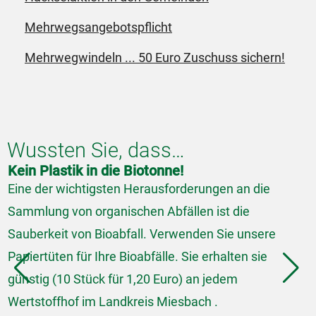
Mehrwegsangebotspflicht
Mehrwegwindeln ... 50 Euro Zuschuss sichern!
Wussten Sie, dass…
Kein Plastik in die Biotonne!
I
Eine der wichtigsten Herausforderungen an die
I
Sammlung von organischen Abfällen ist die
C
Sauberkeit von Bioabfall. Verwenden Sie unsere
A
Papiertüten für Ihre Bioabfälle. Sie erhalten sie
R
günstig (10 Stück für 1,20 Euro) an jedem
r
Wertstoffhof im Landkreis Miesbach .
d