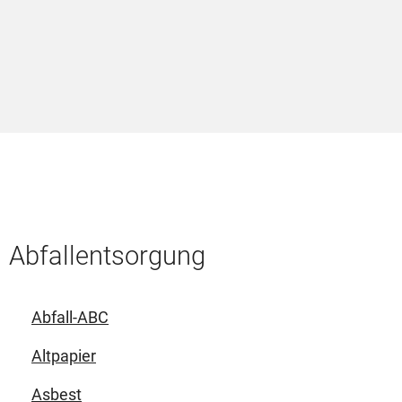
I
i
V
Abfallentsorgung
Abfall-ABC
Altpapier
Asbest