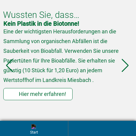
Wussten Sie, dass…
Kein Plastik in die Biotonne!
I
Eine der wichtigsten Herausforderungen an die
I
Sammlung von organischen Abfällen ist die
C
Sauberkeit von Bioabfall. Verwenden Sie unsere
A
Papiertüten für Ihre Bioabfälle. Sie erhalten sie
R
günstig (10 Stück für 1,20 Euro) an jedem
r
Wertstoffhof im Landkreis Miesbach .
d
b
Hier mehr erfahren!
Startseite