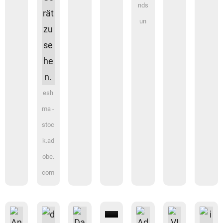
nds
un
esh
ma -
stoc
k.ad
obe.
com