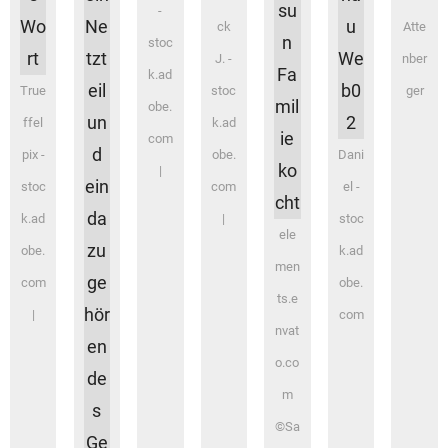
-
ck
Atte
stoc
J. -
nber
k.ad
True
stoc
ger
obe.
ffel
k.ad
com
pix -
obe.
Dani
|
stoc
com
el -
k.ad
|
stoc
ele
obe.
k.ad
men
com
obe.
ts.e
|
com
nvat
o.co
m
©Sa