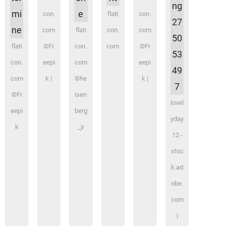
con.
flati
con.
com
flati
con.
com
flati
©Fr
con.
com
©Fr
con.
eepi
com
eepi
com
k |
©he
k |
©Fr
isen
lovel
eepi
berg
yday
k
_jr
12 -
stoc
k.ad
obe.
com
|