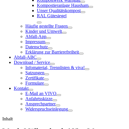
Kompostwerk Warngau
Kompostieranlage Hausham
Unser Qualitätskompost
RAL Gütesiegel
Häufig gestellte Fragen
Kinder und Umwelt
Abfall-App
Impressum
Datenschutz
Erklärung zur Barrierefreiheit
Abfall-ABC
Download / Service
Infomaterial, Trennlisten & viva!
Satzungen
Zertifikate
Formulare
Kontakt
E-Mail an VIVO
Anfahrtsskizze
Ansprechpartner
Widerspruchseinlegung
Inhalt