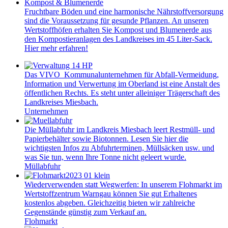
Kompost & Blumenerde
Fruchtbare Böden und eine harmonische Nährstoffversorgung
sind die Voraussetzung für gesunde Pflanzen. An unseren
Wertstoffhöfen erhalten Sie Kompost und Blumenerde aus
den Kompostieranlagen des Landkreises im 45 Liter-Sack.
Hier mehr erfahren!
Das VIVO Kommunalunternehmen für Abfall-Vermeidung,
Information und Verwertung im Oberland ist eine Anstalt des
öffentlichen Rechts. Es steht unter alleiniger Trägerschaft des
Landkreises Miesbach.
Unternehmen
Die Müllabfuhr im Landkreis Miesbach leert Restmüll- und
Papierbehälter sowie Biotonnen. Lesen Sie hier die
wichtigsten Infos zu Abfuhrterminen, Müllsäcken usw. und
was Sie tun, wenn Ihre Tonne nicht geleert wurde.
Müllabfuhr
Wiederverwenden statt Wegwerfen: In unserem Flohmarkt im
Wertstoffzentrum Warngau können Sie gut Erhaltenes
kostenlos abgeben. Gleichzeitig bieten wir zahlreiche
Gegenstände günstig zum Verkauf an.
Flohmarkt