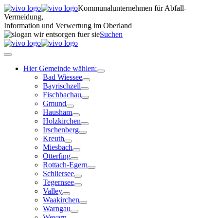
Kommunalunternehmen für Abfall-
Vermeidung,
Information und Verwertung im Oberland
Suchen
Hier Gemeinde wählen:
Bad Wiessee
Bayrischzell
Fischbachau
Gmund
Hausham
Holzkirchen
Irschenberg
Kreuth
Miesbach
Otterfing
Rottach-Egern
Schliersee
Tegernsee
Valley
Waakirchen
Warngau
Weyarn