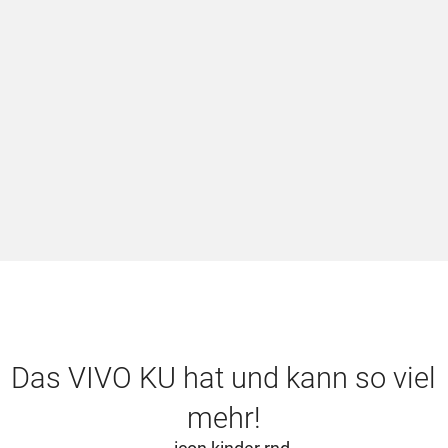
U
I
i
V
Das VIVO KU hat und kann so viel
mehr!