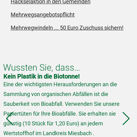
Häckselaktion in den Gemeinden
Mehrwegsangebotspflicht
Mehrwegwindeln ... 50 Euro Zuschuss sichern!
Wussten Sie, dass…
Kein Plastik in die Biotonne!
I
Eine der wichtigsten Herausforderungen an die
I
Sammlung von organischen Abfällen ist die
C
Sauberkeit von Bioabfall. Verwenden Sie unsere
A
Papiertüten für Ihre Bioabfälle. Sie erhalten sie
R
günstig (10 Stück für 1,20 Euro) an jedem
r
Wertstoffhof im Landkreis Miesbach .
d