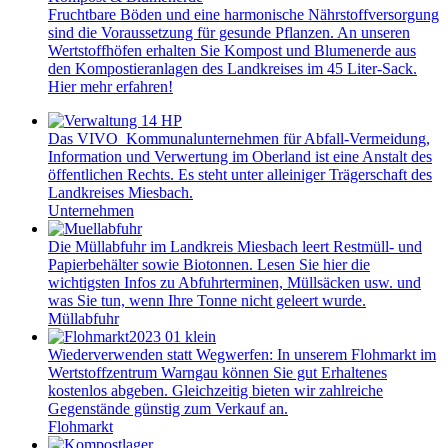
Fruchtbare Böden und eine harmonische Nährstoffversorgung
sind die Voraussetzung für gesunde Pflanzen. An unseren
Wertstoffhöfen erhalten Sie Kompost und Blumenerde aus
den Kompostieranlagen des Landkreises im 45 Liter-Sack.
Hier mehr erfahren!
Das VIVO Kommunalunternehmen für Abfall-Vermeidung,
Information und Verwertung im Oberland ist eine Anstalt des
öffentlichen Rechts. Es steht unter alleiniger Trägerschaft des
Landkreises Miesbach.
Unternehmen
Die Müllabfuhr im Landkreis Miesbach leert Restmüll- und
Papierbehälter sowie Biotonnen. Lesen Sie hier die
wichtigsten Infos zu Abfuhrterminen, Müllsäcken usw. und
was Sie tun, wenn Ihre Tonne nicht geleert wurde.
Müllabfuhr
Wiederverwenden statt Wegwerfen: In unserem Flohmarkt im
Wertstoffzentrum Warngau können Sie gut Erhaltenes
kostenlos abgeben. Gleichzeitig bieten wir zahlreiche
Gegenstände günstig zum Verkauf an.
Flohmarkt