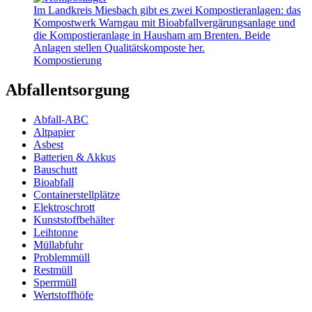
Im Landkreis Miesbach gibt es zwei Kompostieranlagen: das
Kompostwerk Warngau mit Bioabfallvergärungsanlage und
die Kompostieranlage in Hausham am Brenten. Beide
Anlagen stellen Qualitätskomposte her.
Kompostierung
Abfallentsorgung
Abfall-ABC
Altpapier
Asbest
Batterien & Akkus
Bauschutt
Bioabfall
Containerstellplätze
Elektroschrott
Kunststoffbehälter
Leihtonne
Müllabfuhr
Problemmüll
Restmüll
Sperrmüll
Wertstoffhöfe