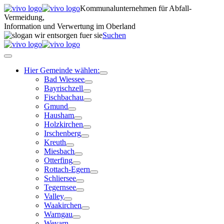
Kommunalunternehmen für Abfall-
Vermeidung,
Information und Verwertung im Oberland
Suchen
Hier Gemeinde wählen:
Bad Wiessee
Bayrischzell
Fischbachau
Gmund
Hausham
Holzkirchen
Irschenberg
Kreuth
Miesbach
Otterfing
Rottach-Egern
Schliersee
Tegernsee
Valley
Waakirchen
Warngau
Weyarn