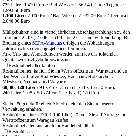
770 Liter:
1.470 Euro / Bad Wiessee 1.562,40 Euro / Tegernsee
1.993,60 Euro
1.100 Liter:
2.100 Euro / Bad Wiessee 2.232,00 Euro / Tegernsee
2.848,00 Euro
Müllgebühren sind in vierteljährlichen Abschlagszahlungen zu den
Terminen 25.03., 25.06., 25.09. und 27.12. rückwirkend fällig. Bei
Erteilung eines
SEPA-Mandats
erfolgen die Abbuchungen
automatisch zu den angegebenen Terminen.
An-, Um- und Abmeldungen werden zum jeweils folgenden
Quartalswechsel gebührenwirksam.
Restmüllbehälter kaufen
Restmülltonnen kaufen Sie im Wertstoffzentrum Warngau und an
den Wertstoffhöfen Bad Wiessee, Hausham, Holzkirchen,
Miesbach, Neuhaus und Weyarn:
60, 80, 120 Liter
/ 94 x 45 x 52 cm (H x B x T) / 30 Euro;
240 Liter
/ 108 x 58 x74 cm (H x B x T) / 40 Euro.
Sie benötigen dafür einen Abholschein, den Sie in unserer
Verwaltung erhalten.
Restmüllcontainer (770, 1.100 Liter) können Sie auf Anfrage im
Wertstoffzentrum Warngau kaufen.
Restmüllbehälter sind auch im Handel erhältlich.
Restmüllsack