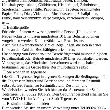
Zigarettenabfall, Kehricht, Staubsaugerbeutel, Lumpen,
Haushaltsgegenstände, Glühbirnen, Kleiderbügel, Zahnbürsten,
Spielsachen, Einwegstifte, Pappgeschirr, Tapeten, beschichtetes
Papier, Fotos, Dias, Video- und Musikkassetten, Schallplatten,
Filme, stark verschmutzte Verpackungen, verschmutztes Styropor,
usw.
Behältergröße
Für jede auf einem Anwesen gemeldete Person (Haupt- oder
Nebenwohnsitz) müssen mindestens 10 Liter Behältervolumen
vorgehalten werden. Kinder zählen wie Erwachsene.
Auch für Gewerbebetriebe gibt es Regelungen, die sich in erster
Linie an der Zahl der Beschäftigten orientieren.
Unabhängig von Personen- und Beschäftigtenzahl müssen für jeden
Privathaushalt oder Betrieb mindestens 30 Liter vorgehalten werden.
Vorausgesetzt, das Mindesbehältervolumen wird eingehalten,
bestimmen Sie die Größe Ihres Restmüllbehälters selbst.
Sie wohnen in Tegernsee
Die Stadt Tegernsee legt in eigenen Satzungen die Bedingungen für
die Tegernseer Bürger und Betriebe fest und fährt den Restmüll
selbst ab. Bei Fragen zu Restmüllabfuhr, Restmüll- und
Windelsäcken wenden Sie sich bitte an das Steueramt der Stadt
Tegernsee, Tel. 08022 1801-29. Den Gebührenbescheid erhalten Sie
vom VIVO KU im Auftrag der Stadt Tegernsee.
Restmüllbehälter anmelden
Bitte wenden Sie sich an unsere Verwaltung unter Tel 08024 9038-