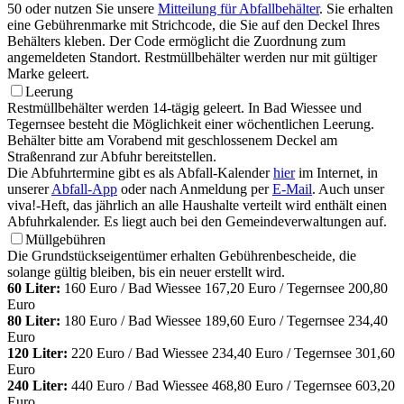
50 oder nutzen Sie unsere
Mitteilung für Abfallbehälter
. Sie erhalten
eine Gebührenmarke mit Strichcode, die Sie auf den Deckel Ihres
Behälters kleben. Der Code ermöglicht die Zuordnung zum
angemeldeten Standort. Restmüllbehälter werden nur mit gültiger
Marke geleert.
Leerung
Restmüllbehälter werden 14-tägig geleert. In Bad Wiessee und
Tegernsee besteht die Möglichkeit einer wöchentlichen Leerung.
Behälter bitte am Vorabend mit geschlossenem Deckel am
Straßenrand zur Abfuhr bereitstellen.
Die Abfuhrtermine gibt es als Abfall-Kalender
hier
im Internet, in
unserer
Abfall-App
oder nach Anmeldung per
E-Mail
. Auch unser
viva!-Heft, das jährlich an alle Haushalte verteilt wird enthält einen
Abfuhrkalender. Es liegt auch bei den Gemeindeverwaltungen auf.
Müllgebühren
Die Grundstückseigentümer erhalten Gebührenbescheide, die
solange gültig bleiben, bis ein neuer erstellt wird.
60 Liter:
160 Euro / Bad Wiessee 167,20 Euro / Tegernsee 200,80
Euro
80 Liter:
180 Euro / Bad Wiessee 189,60 Euro / Tegernsee 234,40
Euro
120 Liter:
220 Euro / Bad Wiessee 234,40 Euro / Tegernsee 301,60
Euro
240 Liter:
440 Euro / Bad Wiessee 468,80 Euro / Tegernsee 603,20
Euro