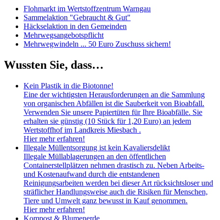
Flohmarkt im Wertstoffzentrum Warngau
Sammelaktion "Gebraucht & Gut"
Häckselaktion in den Gemeinden
Mehrwegsangebotspflicht
Mehrwegwindeln ... 50 Euro Zuschuss sichern!
Wussten Sie, dass…
Kein Plastik in die Biotonne!
Eine der wichtigsten Herausforderungen an die Sammlung
von organischen Abfällen ist die Sauberkeit von Bioabfall.
Verwenden Sie unsere Papiertüten für Ihre Bioabfälle. Sie
erhalten sie günstig (10 Stück für 1,20 Euro) an jedem
Wertstoffhof im Landkreis Miesbach .
Hier mehr erfahren!
Illegale Müllentsorgung ist kein Kavaliersdelikt
Illegale Müllablagerungen an den öffentlichen
Containerstellplätzen nehmen drastisch zu. Neben Arbeits-
und Kostenaufwand durch die entstandenen
Reinigungsarbeiten werden bei dieser Art rücksichtsloser und
sträflicher Handlungsweise auch die Risiken für Menschen,
Tiere und Umwelt ganz bewusst in Kauf genommen.
Hier mehr erfahren!
Kompost & Blumenerde