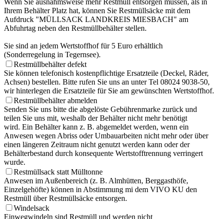
Wenn Sie ausnahmsweise mehr Restmüll entsorgen müssen, als in
Ihrem Behälter Platz hat, können Sie Restmüllsäcke mit dem
Aufdruck "MÜLLSACK LANDKREIS MIESBACH" am
Abfuhrtag neben den Restmüllbehälter stellen.
Sie sind an jedem Wertstoffhof für 5 Euro erhältlich
(Sonderregelung in Tegernsee).
Restmüllbehälter defekt
Sie können telefonisch kostenpflichtige Ersatzteile (Deckel, Räder,
Achsen) bestellen. Bitte rufen Sie uns an unter Tel 08024 9038-50,
wir hinterlegen die Ersatzteile für Sie am gewünschten Wertstoffhof.
Restmüllbehälter abmelden
Senden Sie uns bitte die abgelöste Gebührenmarke zurück und
teilen Sie uns mit, weshalb der Behälter nicht mehr benötigt
wird. Ein Behälter kann z. B. abgemeldet werden, wenn ein
Anwesen wegen Abriss oder Umbauarbeiten nicht mehr oder über
einen längeren Zeitraum nicht genutzt werden kann oder der
Behälterbestand durch konsequente Wertstofftrennung verringert
wurde.
Restmüllsack statt Mülltonne
Anwesen im Außenbereich (z. B. Almhütten, Berggasthöfe,
Einzelgehöfte) können in Abstimmung mi dem VIVO KU den
Restmüll über Restmüllsäcke entsorgen.
Windelsack
Einwegwindeln sind Restmüll und werden nicht