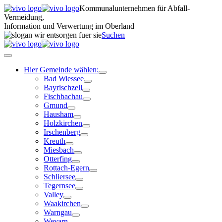
Kommunalunternehmen für Abfall-
Vermeidung,
Information und Verwertung im Oberland
Suchen
Hier Gemeinde wählen:
Bad Wiessee
Bayrischzell
Fischbachau
Gmund
Hausham
Holzkirchen
Irschenberg
Kreuth
Miesbach
Otterfing
Rottach-Egern
Schliersee
Tegernsee
Valley
Waakirchen
Warngau
Weyarn