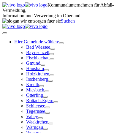
Kommunalunternehmen für Abfall-
Vermeidung,
Information und Verwertung im Oberland
Suchen
Hier Gemeinde wählen:
Bad Wiessee
Bayrischzell
Fischbachau
Gmund
Hausham
Holzkirchen
Irschenberg
Kreuth
Miesbach
Otterfing
Rottach-Egern
Schliersee
Tegernsee
Valley
Waakirchen
Warngau
Weyarn