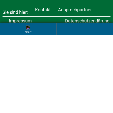
Kontakt
Ansprechpartner
Sie sind hier:
Impressum
Datenschutzerklärung
Startseite
Erklärung zur
Pressebereich
Barrierefreiheit
Links
© Copyright 2026 VIVO Kommunalunternehmen für Abfall-
Vermeidung,Information und Verwertung im Oberland
brain at work Onlinemarketing